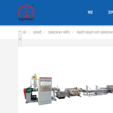
User
account
घर
उत्
menu
घर
उत्पादों
एक्सट्रूडर मशीन
मछली पकड़ने यार्न एक्सट्रूड
<