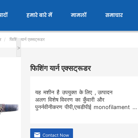
पादों
हमारे बारे में
मामलों
समाचार
र
फिशिंग यार्न एक्सट्रूडर
>
फिशिंग यार्न एक्सट्रूडर
यह
मशीन
है
उपयुक्त
के लिए
, उत्पादन
अलग
विशेष विवरण
का
कुँवारी
और
पुनर्नवीनीकरण
पीपी,एचडीपीई
monofilament
...
Contact Now