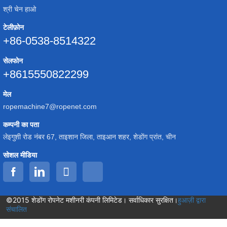
श्री चेन हाओ
टेलीफ़ोन
+86-0538-8514322
सेलफोन
+8615550822299
मेल
ropemachine7@ropenet.com
कम्पनी का पता
लेइगुशी रोड नंबर 67, ताइशान जिला, ताइआन शहर, शेडोंग प्रांत, चीन
सोशल मीडिया
©2015 शेडोंग रोपनेट मशीनरी कंपनी लिमिटेड। सर्वाधिकार सुरक्षित।
हुआज़ी द्वारा
संचालित