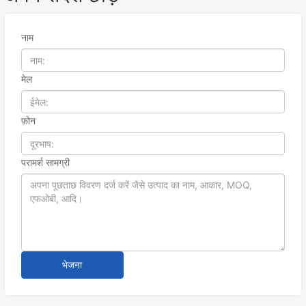
नाम
मेल
फ़ोन
परामर्श सामग्री
भेजना